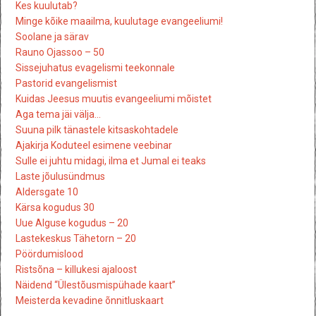
Kes kuulutab?
Minge kõike maailma, kuulutage evangeeliumi!
Soolane ja särav
Rauno Ojassoo – 50
Sissejuhatus evagelismi teekonnale
Pastorid evangelismist
Kuidas Jeesus muutis evangeeliumi mõistet
Aga tema jäi välja…
Suuna pilk tänastele kitsaskohtadele
Ajakirja Koduteel esimene veebinar
Sulle ei juhtu midagi, ilma et Jumal ei teaks
Laste jõulusündmus
Aldersgate 10
Kärsa kogudus 30
Uue Alguse kogudus – 20
Lastekeskus Tähetorn – 20
Pöördumislood
Ristsõna – killukesi ajaloost
Näidend “Ülestõusmispühade kaart”
Meisterda kevadine õnnitluskaart