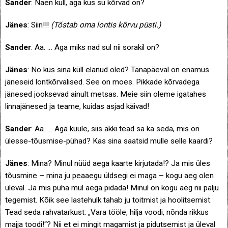
Sander
: Näen küll, aga kus su kõrvad on?
Jänes
: Siin!!!
(Tõstab oma lontis kõrvu püsti.)
Sander
: Aa. … Aga miks nad sul nii sorakil on?
Jänes
: No kus sina küll elanud oled? Tänapäeval on enamus
jäneseid lontkõrvalised. See on moes. Pikkade kõrvadega
jänesed jooksevad ainult metsas. Meie siin oleme igatahes
linnajänesed ja teame, kuidas asjad käivad!
Sander
: Aa. … Aga kuule, siis äkki tead sa ka seda, mis on
ülesse-tõusmise-pühad? Kas sina saatsid mulle selle kaardi?
Jänes
: Mina? Minul nüüd aega kaarte kirjutada!? Ja mis üles
tõusmine – mina ju peaaegu üldsegi ei maga – kogu aeg olen
üleval. Ja mis püha mul aega pidada! Minul on kogu aeg nii palju
tegemist. Kõik see lastehulk tahab ju toitmist ja hoolitsemist.
Tead seda rahvatarkust: „Vara tööle, hilja voodi, nõnda rikkus
majja toodi!“? Nii et ei mingit magamist ja pidutsemist ja üleval