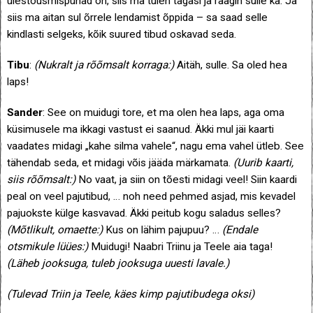
ülestõusmispühad on, siis ma tulen tagasi ja räägin sulle ka. Ja
siis ma aitan sul õrrele lendamist õppida – sa saad selle
kindlasti selgeks, kõik suured tibud oskavad seda.
Tibu
:
(Nukralt ja rõõmsalt korraga:)
Aitäh, sulle. Sa oled hea
laps!
Sander
: See on muidugi tore, et ma olen hea laps, aga oma
küsimusele ma ikkagi vastust ei saanud. Äkki mul jäi kaarti
vaadates midagi „kahe silma vahele“, nagu ema vahel ütleb. See
tähendab seda, et midagi võis jääda märkamata.
(Uurib kaarti,
siis rõõmsalt:)
No vaat, ja siin on tõesti midagi veel! Siin kaardi
peal on veel pajutibud, … noh need pehmed asjad, mis kevadel
pajuokste külge kasvavad. Äkki peitub kogu saladus selles?
(Mõtlikult, omaette:)
Kus on lähim pajupuu? …
(Endale
otsmikule lüües:)
Muidugi! Naabri Triinu ja Teele aia taga!
(Läheb jooksuga, tuleb jooksuga uuesti lavale.)
(Tulevad Triin ja Teele, käes kimp pajutibudega oksi)