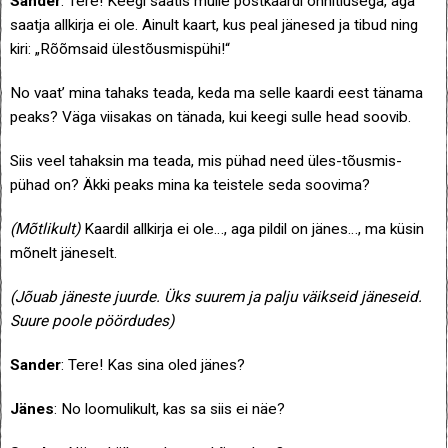
Sander
: Tere! Keegi saatis mulle postkaardi õnnitlusega, aga
saatja allkirja ei ole. Ainult kaart, kus peal jänesed ja tibud ning
kiri: „Rõõmsaid ülestõusmispühi!“
No vaat’ mina tahaks teada, keda ma selle kaardi eest tänama
peaks? Väga viisakas on tänada, kui keegi sulle head soovib.
Siis veel tahaksin ma teada, mis pühad need üles-tõusmis-
pühad on? Äkki peaks mina ka teistele seda soovima?
(Mõtlikult)
Kaardil allkirja ei ole…, aga pildil on jänes…, ma küsin
mõnelt jäneselt.
(Jõuab jäneste juurde. Üks suurem ja palju väikseid jäneseid.
Suure poole pöördudes)
Sander
: Tere! Kas sina oled jänes?
Jänes
: No loomulikult, kas sa siis ei näe?