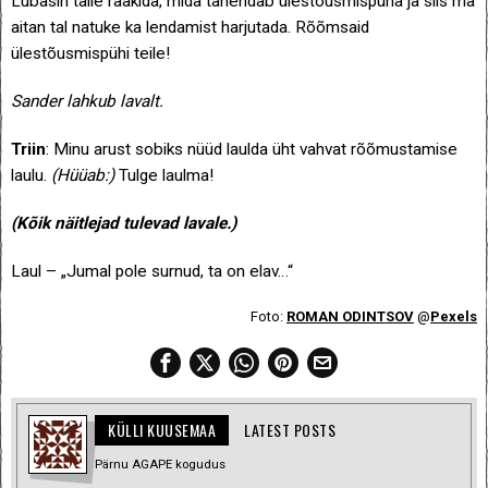
Lubasin talle rääkida, mida tähendab ülestõusmispüha ja siis ma
aitan tal natuke ka lendamist harjutada. Rõõmsaid
ülestõusmispühi teile!
Sander lahkub lavalt.
Triin
: Minu arust sobiks nüüd laulda üht vahvat rõõmustamise
laulu.
(Hüüab:)
Tulge laulma!
(Kõik näitlejad tulevad
lavale.)
Laul – „Jumal pole surnud, ta on elav…“
Foto:
ROMAN ODINTSOV
@
Pexels
KÜLLI KUUSEMAA
LATEST POSTS
Pärnu AGAPE kogudus