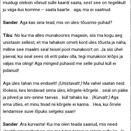
muidugi oleksin võinud sulle kaardi saata, sest see on tegelikult
ju väga ilus komme – saata kaarte… aga, ma ei saatnud.
Sander
: Aga kas sina tead, mis on üles-tõusmis-pühad?
Tibu
: No kui ma alles munakoores magasin, siis ma kogu aeg
unistasin sellest, et ma tahaksin ometi kord üles tõusta ja näha,
milline see maailm seal teisel pool munakoort on. Ja siis ühel
päeval, kui seal sees oli eriti palav olla, tegi munakoor krõps ja
väljas ma olingi! Aga mingeid pühasid me selle puhul küll ei
pidanud!
Aga üles tahan ma endiselt!
(Unistavalt:)
Ma vahel vaatan neid
lõokesi, kes lendavad sinna üles, kõrgele-kõrgele… seal on päike
ja pilved ja sini-sinine taevas… küll tahaks ka…
(Kurvalt:)
Aga
ema ütles, et minu tiivad nii kõrgele ei kanna… Hea, kui õrrele
lendamise suve lõpuks selgeks saan!
Sander
: Ära kurvasta! Kui ma olen teada saanud, mis need