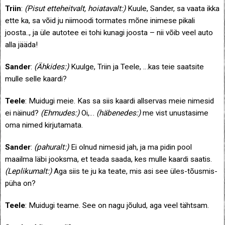
Triin
:
(Pisut etteheitvalt, hoiatavalt:)
Kuule, Sander, sa vaata ikka
ette ka, sa võid ju niimoodi tormates mõne inimese pikali
joosta.., ja üle autotee ei tohi kunagi joosta – nii võib veel auto
alla jääda!
Sander
:
(Ähkides:)
Kuulge, Triin ja Teele, …kas teie saatsite
mulle selle kaardi?
Teele
: Muidugi meie. Kas sa siis kaardi allservas meie nimesid
ei näinud?
(Ehmudes:)
Oi,…
(häbenedes:)
me vist unustasime
oma nimed kirjutamata.
Sander
:
(pahuralt:)
Ei olnud nimesid jah, ja ma pidin pool
maailma läbi jooksma, et teada saada, kes mulle kaardi saatis.
(Leplikumalt:)
Aga siis te ju ka teate, mis asi see üles-tõusmis-
püha on?
Teele
: Muidugi teame. See on nagu jõulud, aga veel tähtsam.