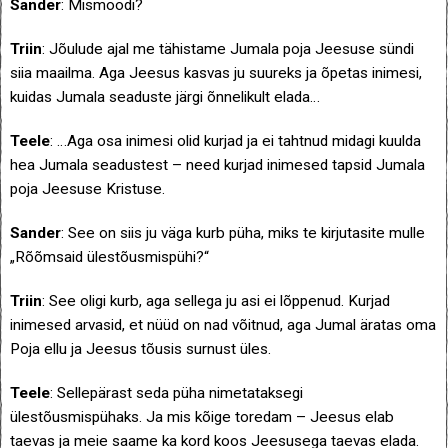
Sander
: Mismoodi?
Triin
: Jõulude ajal me tähistame Jumala poja Jeesuse sündi
siia maailma. Aga Jeesus kasvas ju suureks ja õpetas inimesi,
kuidas Jumala seaduste järgi õnnelikult elada…
Teele
: …Aga osa inimesi olid kurjad ja ei tahtnud midagi kuulda
hea Jumala seadustest – need kurjad inimesed tapsid Jumala
poja Jeesuse Kristuse.
Sander
: See on siis ju väga kurb püha, miks te kirjutasite mulle
„Rõõmsaid ülestõusmispühi?“
Triin
: See oligi kurb, aga sellega ju asi ei lõppenud. Kurjad
inimesed arvasid, et nüüd on nad võitnud, aga Jumal äratas oma
Poja ellu ja Jeesus tõusis surnust üles.
Teele
: Sellepärast seda püha nimetataksegi
ülestõusmispühaks. Ja mis kõige toredam – Jeesus elab
taevas ja meie saame ka kord koos Jeesusega taevas elada.