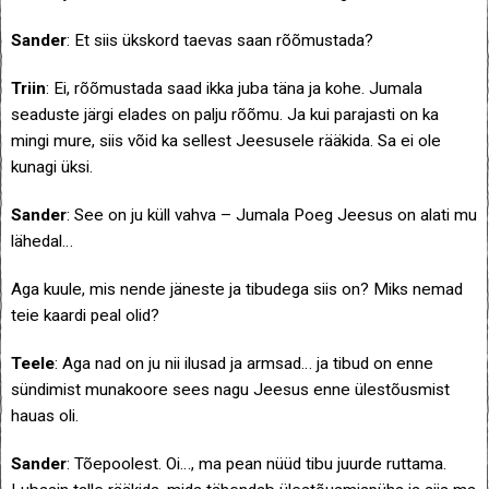
Sander
: Et siis ükskord taevas saan rõõmustada?
Triin
: Ei, rõõmustada saad ikka juba täna ja kohe. Jumala
seaduste järgi elades on palju rõõmu. Ja kui parajasti on ka
mingi mure, siis võid ka sellest Jeesusele rääkida. Sa ei ole
kunagi üksi.
Sander
: See on ju küll vahva – Jumala Poeg Jeesus on alati mu
lähedal…
Aga kuule, mis nende jäneste ja tibudega siis on? Miks nemad
teie kaardi peal olid?
Teele
: Aga nad on ju nii ilusad ja armsad… ja tibud on enne
sündimist munakoore sees nagu Jeesus enne ülestõusmist
hauas oli.
Sander
: Tõepoolest. Oi…, ma pean nüüd tibu juurde ruttama.