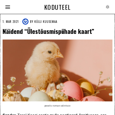
KODUTEEL
1. MAR 2021
BY
KÜLLI KUUSEMAA
Näidend “Ülestõusmispühade kaart”
pexels-roman-odintsov