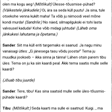
olen ma kogu aeg
! (Mõtlikult)
Ülesse-tõusmise-pühad?
(Väikestele jänkudele:)
Oi, ära sa seda küll puutu! Ja sina, tule
otsekohe venna kukilt maha! Ta võib ju niimoodi veel mõne
kondi murda!
(Sandrile:)
No näed, silmapilgukski ei tohi lasta
valvsusel kaduda! Kohe võib midagi juhtuda!
(Läheb oma
jänkukesi lahutama ja õpetama.)
Sander
: Siit ma küll eriti targemaks ei saanud. Ja nagu minu
vanaisagi ütles: „Ei jänesega tasu võidu joosta!“ Tema ju
muudkui jookseb – ikka sinna ja tänna! Lähen otsin parem tibu
üles. Tema on ju ka siin kaardi peal. Äkki tema saatis mulle selle
kaardi?
(Jõuab tibu juurde)
Sander
: Tere, tibu! Kas sina saatsid mulle selle üles-tõusmis-
pühade kaardi?
Tibu
:
(Mõtlikult:)
Seda kaarti ma sulle ei saatnud. Kuigi…, ma