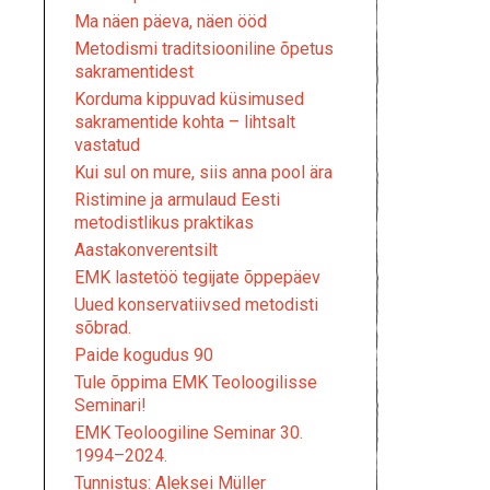
Ma näen päeva, näen ööd
Metodismi traditsiooniline õpetus
sakramentidest
Korduma kippuvad küsimused
sakramentide kohta – lihtsalt
vastatud
Kui sul on mure, siis anna pool ära
Ristimine ja armulaud Eesti
metodistlikus praktikas
Aastakonverentsilt
EMK lastetöö tegijate õppepäev
Uued konservatiivsed metodisti
sõbrad.
Paide kogudus 90
Tule õppima EMK Teoloogilisse
Seminari!
EMK Teoloogiline Seminar 30.
1994–2024.
Tunnistus: Aleksei Müller