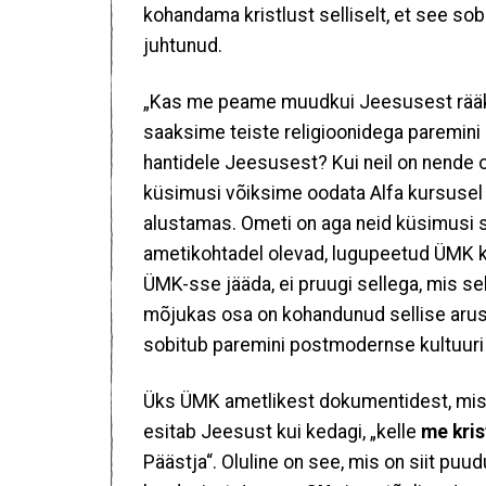
kohandama kristlust selliselt, et see so
juhtunud.
„Kas me peame muudkui Jeesusest rääkima
saaksime teiste religioonidega paremini
hantidele Jeesusest? Kui neil on nende o
küsimusi võiksime oodata Alfa kursusel 
alustamas. Ometi on aga neid küsimusi si
ametikohtadel olevad, lugupeetud ÜMK ko
ÜMK-sse jääda, ei pruugi sellega, mis sel
mõjukas osa on kohandunud sellise arus
sobitub paremini postmodernse kultuuri 
Üks ÜMK ametlikest dokumentidest, mi
esitab Jeesust kui kedagi, „kelle
me kris
Päästja“. Oluline on see, mis on siit puu