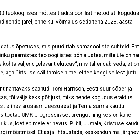
0 teoloogilises mõttes traditsioonilist metodisti kogudus
ad nende järel, enne kui võimalus seda teha 2023. aasta
uudatus õpetuses, mis puudutab samasooliste suhteid. Ent
riku peamistes teoloogilistes põhialustes, mille üle on ha
le kohta väljend „elevant elutoas“, mis tähendab seda, et o
ge, aga ühtsuse säilitamise nimel ei tee keegi sellest jutt
nt nähtavaks saanud. Tom Harrison, Eesti suur sõber ja
s, tõi välja kaks põhjust, miks nende kogudus eraldus:
eedist erinev arusaam Jeesusest ja Tema surma kaudu
es toetab ÜMK progressiivset arengut ning kes on kahe
rikus, loetleb meie erinevusi Piibli, Jumala, Kristuse kaud
rgi mõistmisel. Et asja lihtsustada, keskendun ma järgne