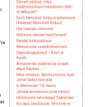
Elevant elutoas: miks
traditsioonilised metodistid ÜMK-
t
st lahkuvad?
Eesti Metodisti Kiriku eraldumisest
Ühinenud Metodisti Kirikust
Ühe raamatu inimesed
Millisena näevad meid teised?
Rändav kirikuvalitsus
rva
Metodistide veebikohtumised
n
Sõpruskogudused – Aseri ja
u.
Kunda
Armastavad südamed ja soojad
ahjud Räpinas
Mina istutasin, Apollos kastis, kuid
Jumal laskis kasvada
In Memoriam Tiit Henno
Jumala armastuses pole kartust
u
Metonoorte talvelaager Saaremaal
vas
Kui laps sinult küsib: Mis kirik on