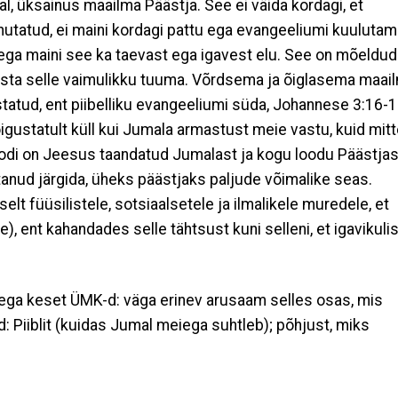
l, üksainus maailma Päästja. See ei väida kordagi, et
utatud, ei maini kordagi pattu ega evangeeliumi kuulutami
 ega maini see ka taevast ega igavest elu. See on mõeldud
nista selle vaimulikku tuuma. Võrdsema ja õiglasema maai
tatud, ent piibelliku evangeeliumi süda, Johannese 3:16-
õigustatult küll kui Jumala armastust meie vastu, kuid mit
i on Jeesus taandatud Jumalast ja kogu loodu Päästjas
nud järgida, üheks päästjaks paljude võimalike seas.
 füüsilistele, sotsiaalsetele ja ilmalikele muredele, et
), ent kahandades selle tähtsust kuni selleni, et igavikulis
.
aega keset ÜMK-d: väga erinev arusaam selles osas, mis
Piiblit (kuidas Jumal meiega suhtleb); põhjust, miks