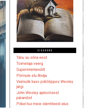
SISUKORD
Tänu su sõna eest
Toimetaja veerg
Superintentendilt
Põrmule elu Andja
Vaimulik kasv piibliõppes Wesley
järgi
John Wesley ajaloolisest
pärandist
Piibel kui meie identiteedi alus