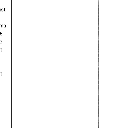
st,
lma
18
te
t
t