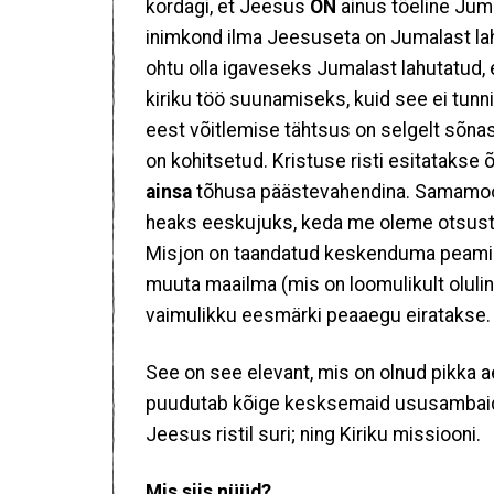
kordagi, et Jeesus
ON
ainus tõeline Juma
inimkond ilma Jeesuseta on Jumalast lah
ohtu olla igaveseks Jumalast lahutatud,
kiriku töö suunamiseks, kuid see ei tun
eest võitlemise tähtsus on selgelt sõnas
on kohitsetud. Kristuse risti esitatakse 
ainsa
tõhusa päästevahendina. Samamood
heaks eeskujuks, keda me oleme otsusta
Misjon on taandatud keskenduma peamiselt
muuta maailma (mis on loomulikult oluline
vaimulikku eesmärki peaaegu eiratakse
See on see elevant, mis on olnud pikka 
puudutab kõige kesksemaid ususambaid: 
Jeesus ristil suri; ning Kiriku missiooni.
Mis siis nüüd?