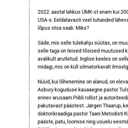
2022. aastal lahkus ÜMK-st enam kui 200
USA-s. Eeldatavasti veel tuhanded lähev
lõpus otsa saab. Miks?
Säde, mis selle tulekahju süütas, on m
selle taga on teised tõsised muutused ki
avalikult arutletud. Inglise keeles on sel
midagi, mis on küll silmatorkavalt ilmsel
Nüüd, kui lõhenemine on alanud, on eleva
Asbury koguduse kauaaegne pastor Tulsa
erinev arusaam Piibli rollist ja autorit
pakutavast päästest. Jørgen Thaarup, k
doktorikraadiga pastor Taani Metodisti Ki
pääste, patu, loomise ning usuelu eesmä