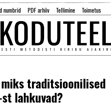
d numbrid
PDF arhiiv
Tellimine
Toimetus
KODUTEE
EESTI METODISTI KIRIKU AJAKIR
 miks traditsioonilised
-st lahkuvad?