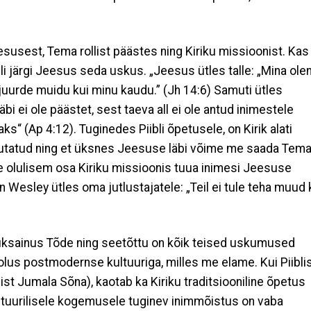
sest, Tema rollist päästes ning Kiriku missioonist. Kas
i järgi Jeesus seda uskus. „Jeesus ütles talle: „Mina ole
a juurde muidu kui minu kaudu.” (Jh 14:6) Samuti ütles
bi ei ole päästet, sest taeva all ei ole antud inimestele
aks“ (Ap 4:12). Tuginedes Piibli õpetusele, on Kirik alati
hutatud ning et üksnes Jeesuse läbi võime me saada Tem
ge olulisem osa Kiriku missioonis tuua inimesi Jeesuse
Wesley ütles oma jutlustajatele: „Teil ei tule teha muud 
üksainus Tõde ning seetõttu on kõik teised uskumused
olus postmodernse kultuuriga, milles me elame. Kui Piiblis
list Jumala Sõna), kaotab ka Kiriku traditsiooniline õpetus
ltuurilisele kogemusele tuginev inimmõistus on vaba