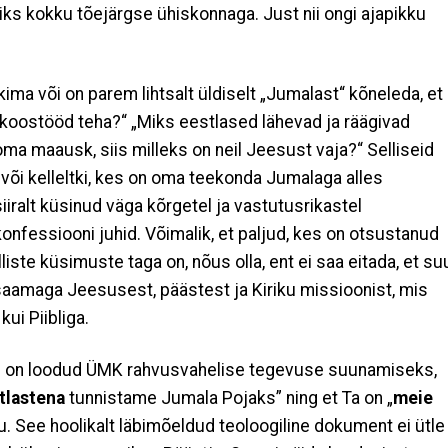
biks kokku tõejärgse ühiskonnaga. Just nii ongi ajapikku
 või on parem lihtsalt üldiselt „Jumalast“ kõneleda, et
 koostööd teha?“ „Miks eestlased lähevad ja räägivad
ma maausk, siis milleks on neil Jeesust vaja?“ Selliseid
või kelleltki, kes on oma teekonda Jumalaga alles
iralt küsinud väga kõrgetel ja vastutusrikastel
nfessiooni juhid. Võimalik, et paljud, kes on otsustanud
liste küsimuste taga on, nõus olla, ent ei saa eitada, et su
aamaga Jeesusest, päästest ja Kiriku missioonist, mis
kui Piibliga.
s on loodud ÜMK rahvusvahelise tegevuse suunamiseks,
tlastena
tunnistame Jumala Pojaks” ning et Ta on „
meie
du. See hoolikalt läbimõeldud teoloogiline dokument ei ütle