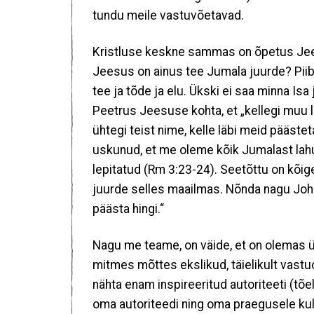
tundu meile vastuvõetavad.
Kristluse keskne sammas on õpetus Jeesu
Jeesus on ainus tee Jumala juurde? Piibl
tee ja tõde ja elu. Ükski ei saa minna Is
Peetrus Jeesuse kohta, et „kellegi muu lä
ühtegi teist nime, kelle läbi meid päästet
uskunud, et me oleme kõik Jumalast la
lepitatud (Rm 3:23-24). Seetõttu on kõi
juurde selles maailmas. Nõnda nagu John 
päästa hingi.“
Nagu me teame, on väide, et on olemas 
mitmes mõttes ekslikud, täielikult vastu
nähta enam inspireeritud autoriteeti (tõe
oma autoriteedi ning oma praegusele ku