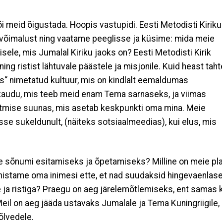
või meid õigustada. Hoopis vastupidi. Eesti Metodisti Kiriku
 võimalust ning vaatame peeglisse ja küsime: mida meie
sele, mis Jumalal Kiriku jaoks on? Eesti Metodisti Kirik
ing ristist lähtuvale päästele ja misjonile. Kuid heast tah
ks“ nimetatud kultuur, mis on kindlalt eemaldumas
 kaudu, mis teeb meid enam Tema sarnaseks, ja viimas
tmise suunas, mis asetab keskpunkti oma mina. Meie
se sukeldunult, (näiteks sotsiaalmeedias), kui elus, mis
ivse sõnumi esitamiseks ja õpetamiseks? Milline on meie pl
mistame oma inimesi ette, et nad suudaksid hingevaenlas
e ja ristiga? Praegu on aeg järelemõtlemiseks, ent samas 
l on aeg jääda ustavaks Jumalale ja Tema Kuningriigile,
põlvedele.