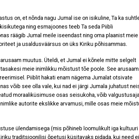
stus on, et nõnda nagu Jumal ise on isikuline, Ta ka suhtl
ksikisikutega ning esmajoones teeb Ta seda Piibli
nas räägib Jumal meile iseendast ning oma plaanist meie
utoriteet ja usaldusväärsus on üks Kiriku põhisammas.
 arusaam muutus. Üteldi, et Jumal ei kõnele mitte selgelt
tasakesi meie inimlikku mõistust tõe poole. See arusaam
pireerimisel. Piiblit hakati enam nägema Jumalat otsivate
s võib see olla vale, kui nad ei järgi Jumala juhatust nei
teatud moraaliküsimuse osas seisukoha, võib valgustusaj
nimlike autorite ekslikke arvamusi, mille osas meie mõis
istuse ülendamisega (mis põhineb loomulikult iga kultuuri
riku traditsioonilisi õpetusi küsitavaks pidada, kui need e