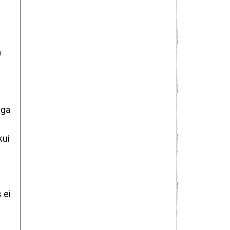
n
aga
kui
 ei