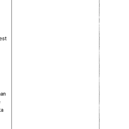
test
aan
e
ka