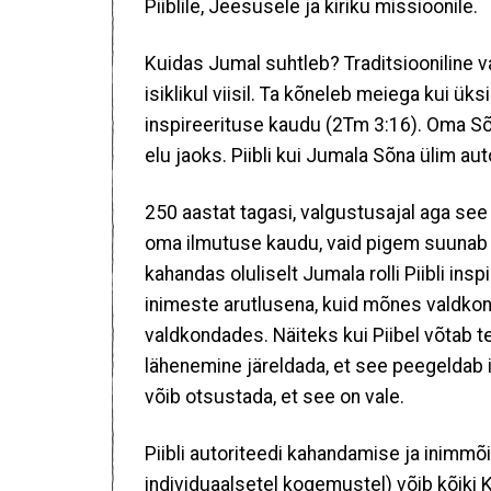
Piiblile, Jeesusele ja kiriku missioonile.
Kuidas Jumal suhtleb? Traditsiooniline va
isiklikul viisil. Ta kõneleb meiega kui ü
inspireerituse kaudu (2Tm 3:16). Oma Sõ
elu jaoks. Piibli kui Jumala Sõna ülim a
250 aastat tagasi, valgustusajal aga see
oma ilmutuse kaudu, vaid pigem suunab 
kahandas oluliselt Jumala rolli Piibli ins
inimeste arutlusena, kuid mõnes valdkonna
valdkondades. Näiteks kui Piibel võtab 
lähenemine järeldada, et see peegeldab i
võib otsustada, et see on vale.
Piibli autoriteedi kahandamise ja inimmõ
individuaalsetel kogemustel) võib kõiki Ki