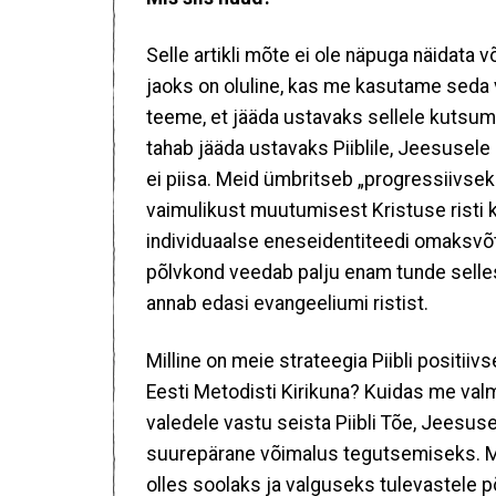
Selle artikli mõte ei ole näpuga näidata 
jaoks on oluline, kas me kasutame seda
teeme, et jääda ustavaks sellele kutsumi
tahab jääda ustavaks Piiblile, Jeesusele n
ei piisa. Meid ümbritseb „progressiivse
vaimulikust muutumisest Kristuse risti
individuaalse eneseidentiteedi omaksvõ
põlvkond veedab palju enam tunde selles
annab edasi evangeeliumi ristist.
Milline on meie strateegia Piibli positi
Eesti Metodisti Kirikuna? Kuidas me val
valedele vastu seista Piibli Tõe, Jeesus
suurepärane võimalus tegutsemiseks. Mei
olles soolaks ja valguseks tulevastele 