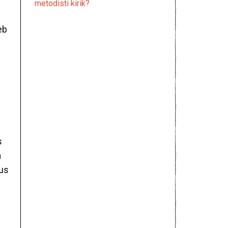
metodisti kirik?
eb
s
a
tus
i