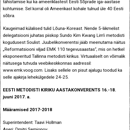
tähistamise kui ka ameeriklastest Eesti Sõprade iga-aastase
kohtumise. Sel korral oli Ameerikast kohale tulnud üle 40 Eesti
sõbra.
Kaugeimad külalised tulid Lõuna-Koreast. Nende 5-liikmelist
delegatsiooni juhatas piiskop Sundo Kim Kwang Lim’i metodisti
kogudusest Soulist. Juubelikonverentsi jääb meenutama näitus
„Reformatsiooni viljad EMK 110 tegevusaastas“, mis on hetkel
eksponeeritud Tallinna metodisti kirikus. Virtuaalselt on võimalik
näitusega tutvuda veebikeskkonnas aadressil:
www.emk.voog.com. Lisaks sellele on pisut ajalugu toodud ka
selle ajakirja lehekülgedele 24-25.
EESTI METODISTI KIRIKU AASTAKONVERENTS 16.-18.
juuni 2017. a.
Määramised 2017-2018
Superintendent: Taavi Hollman
Aseri: Dmitri Semjonov