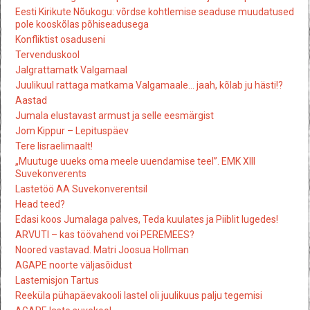
Eesti Kirikute Nõukogu: võrdse kohtlemise seaduse muudatused
pole kooskõlas põhiseadusega
Konfliktist osaduseni
Tervenduskool
Jalgrattamatk Valgamaal
Juulikuul rattaga matkama Valgamaale… jaah, kõlab ju hästi!?
Aastad
Jumala elustavast armust ja selle eesmärgist
Jom Kippur – Lepituspäev
Tere Iisraelimaalt!
„Muutuge uueks oma meele uuendamise teel”. EMK XIII
Suvekonverents
Lastetöö AA Suvekonverentsil
Head teed?
Edasi koos Jumalaga palves, Teda kuulates ja Piiblit lugedes!
ARVUTI – kas töövahend voi PEREMEES?
Noored vastavad. Matri Joosua Hollman
AGAPE noorte väljasõidust
Lastemisjon Tartus
Reeküla pühapäevakooli lastel oli juulikuus palju tegemisi