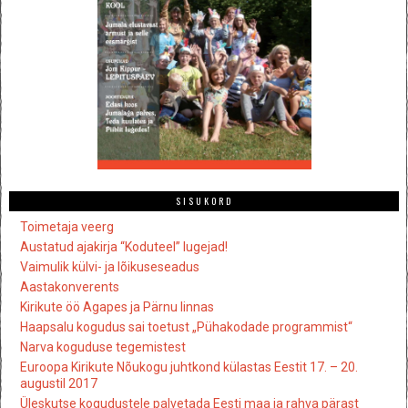
SISUKORD
Toimetaja veerg
Austatud ajakirja “Koduteel” lugejad!
Vaimulik külvi- ja lõikuseseadus
Aastakonverents
Kirikute öö Agapes ja Pärnu linnas
Haapsalu kogudus sai toetust „Pühakodade programmist“
Narva koguduse tegemistest
Euroopa Kirikute Nõukogu juhtkond külastas Eestit 17. – 20.
augustil 2017
Üleskutse kogudustele palvetada Eesti maa ja rahva pärast