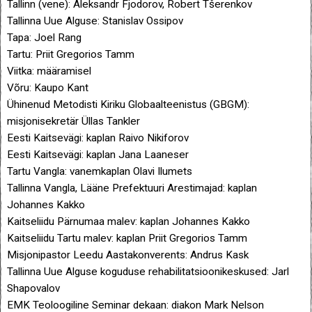
Tallinn (vene): Aleksandr Fjodorov, Robert Tšerenkov
Tallinna Uue Alguse: Stanislav Ossipov
Tapa: Joel Rang
Tartu: Priit Gregorios Tamm
Viitka: määramisel
Võru: Kaupo Kant
Ühinenud Metodisti Kiriku Globaalteenistus (GBGM):
misjonisekretär Üllas Tankler
Eesti Kaitsevägi: kaplan Raivo Nikiforov
Eesti Kaitsevägi: kaplan Jana Laaneser
Tartu Vangla: vanemkaplan Olavi Ilumets
Tallinna Vangla, Lääne Prefektuuri Arestimajad: kaplan
Johannes Kakko
Kaitseliidu Pärnumaa malev: kaplan Johannes Kakko
Kaitseliidu Tartu malev: kaplan Priit Gregorios Tamm
Misjonipastor Leedu Aastakonverents: Andrus Kask
Tallinna Uue Alguse koguduse rehabilitatsioonikeskused: Jarl
Shapovalov
EMK Teoloogiline Seminar dekaan: diakon Mark Nelson