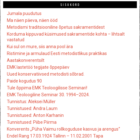
SISUKORD
Jumala puudutus
Ma näen päeva, näen ööd
Metodismi traditsiooniline õpetus sakramentidest
Korduma kippuvad küsimused sakramentide kohta – lihtsalt
vastatud
Kui sul on mure, siis anna pool ära
Ristimine ja armulaud Eesti metodistlikus praktikas
Aastakonverentsilt
EMK lastetöö tegijate õppepäev
Uued konservatiivsed metodisti sõbrad.
Paide kogudus 90
Tule õppima EMK Teoloogilisse Seminari!
EMK Teoloogiline Seminar 30. 1994–2024.
Tunnistus: Aleksei Müller
Tunnistused: Andra Laum
Tunnistused: Anton Karhanin
Tunnistused: Piibe Piirma
Konverents „Püha Vaimu rollkoguduse kasvus ja arengus“
Endel Rang 17.03.1924 Tallinn – 11.02.2001 Tapa