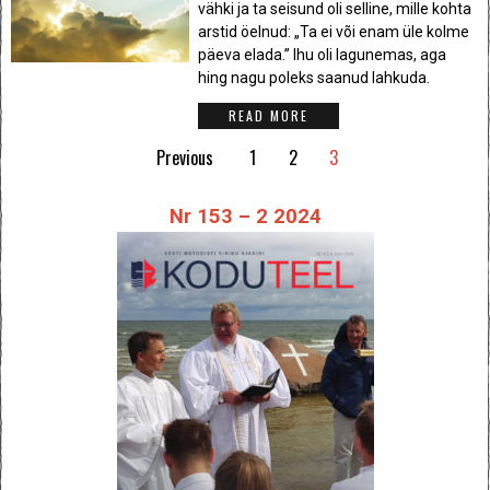
vähki ja ta seisund oli selline, mille kohta
arstid öelnud: „Ta ei või enam üle kolme
päeva elada.” Ihu oli lagunemas, aga
hing nagu poleks saanud lahkuda.
READ MORE
Previous
1
2
3
Nr 153 – 2 2024