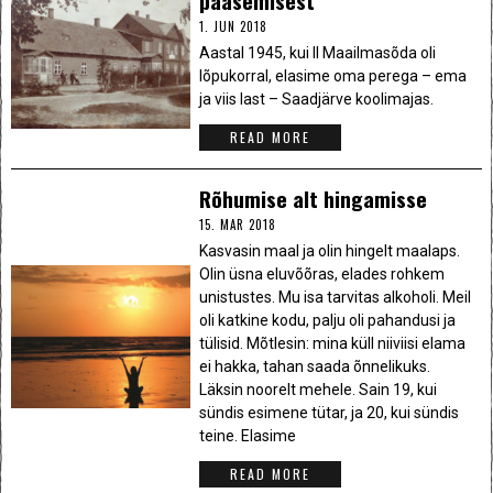
pääsemisest
1. JUN 2018
Aastal 1945, kui II Maailmasõda oli
lõpukorral, elasime oma perega – ema
ja viis last – Saadjärve koolimajas.
READ MORE
Rõhumise alt hingamisse
15. MAR 2018
Kasvasin maal ja olin hingelt maalaps.
Olin üsna eluvõõras, elades rohkem
unistustes. Mu isa tarvitas alkoholi. Meil
oli katkine kodu, palju oli pahandusi ja
tülisid. Mõtlesin: mina küll niiviisi elama
ei hakka, tahan saada õnnelikuks.
Läksin noorelt mehele. Sain 19, kui
sündis esimene tütar, ja 20, kui sündis
teine. Elasime
READ MORE