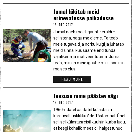
Jumal läkitab meid
erinevatesse paikadesse
15. DEC 2017
Jumal näeb meid igaühte eraldi –
sellistena, nagu me oleme. Ta teab
meie tugevaid ja nõrku külgi ja juhatab
meid sinna, kus saame end tunda
vajalikena ja motiveeritutena. Jumal
teab, mis on meie igaühe missioon siin
maises elus.
READ MORE
Jeesuse nime päästev vägi
15. DEC 2017
1960-ndatel aastatel külastasin
korduvalt usklikku õde Tõstamaal. Ühel
sellisel külastusreisil kuulsin kurba lugu,
et keegi kohalik mees oli haigestunud