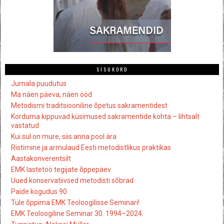
SISUKORD
Jumala puudutus
Ma näen päeva, näen ööd
Metodismi traditsiooniline õpetus sakramentidest
Korduma kippuvad küsimused sakramentide kohta – lihtsalt
vastatud
Kui sul on mure, siis anna pool ära
Ristimine ja armulaud Eesti metodistlikus praktikas
Aastakonverentsilt
EMK lastetöö tegijate õppepäev
Uued konservatiivsed metodisti sõbrad.
Paide kogudus 90
Tule õppima EMK Teoloogilisse Seminari!
EMK Teoloogiline Seminar 30. 1994–2024.