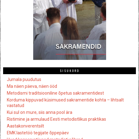
SISUKORD
Jumala puudutus
Ma näen päeva, näen ööd
Metodismi traditsiooniline õpetus sakramentidest
Korduma kippuvad küsimused sakramentide kohta – lihtsalt
vastatud
Kui sul on mure, siis anna pool ära
Ristimine ja armulaud Eesti metodistlikus praktikas
Aastakonverentsilt
EMK lastetöö tegijate õppepäev